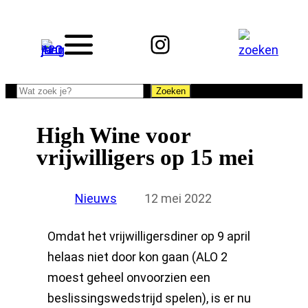
Ga
naar
Instagram
de
inhoud
Zoeken
Zoeken
High Wine voor
vrijwilligers op 15 mei
Nieuws
12 mei 2022
Omdat het vrijwilligersdiner op 9 april
helaas niet door kon gaan (ALO 2
moest geheel onvoorzien een
beslissingswedstrijd spelen), is er nu