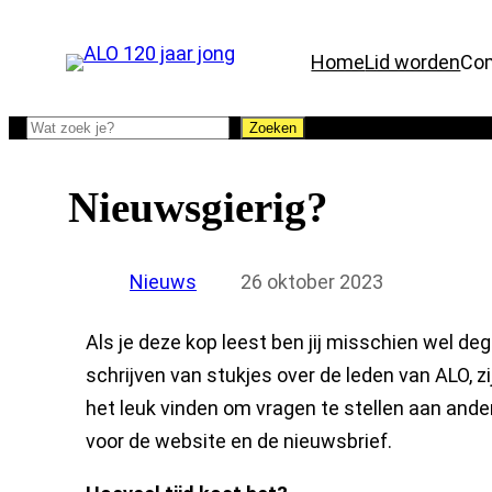
Ga
naar
Home
Lid worden
Com
de
inhoud
Zoeken
Zoeken
Nieuwsgierig?
Nieuws
26 oktober 2023
Als je deze kop leest ben jij misschien wel de
schrijven van stukjes over de leden van ALO, 
het leuk vinden om vragen te stellen aan ander
voor de website en de nieuwsbrief.